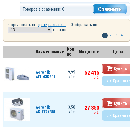
Сравнить
Товаров в сравнении:
0
Сортировать по:
цене
названию
Отображать по:
товаров
1
2
3
4
Кол-
Наименование
Мощность
Цена
во
Купить
52 415
Aeronik
9.99
AFH43K3BI
кВт
руб.
Сравнить
Купить
27 350
Aeronik
3.50
AKH12K3BI
кВт
руб.
Сравнить