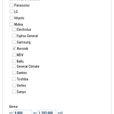
Panasonic
LG
Hitachi
Midea
Electrolux
Fujitsu General
Samsung
Aeronik
MDV
Ballu
General Climate
Dantex
Toshiba
Vertex
Sanyo
Цена
от
до
руб.