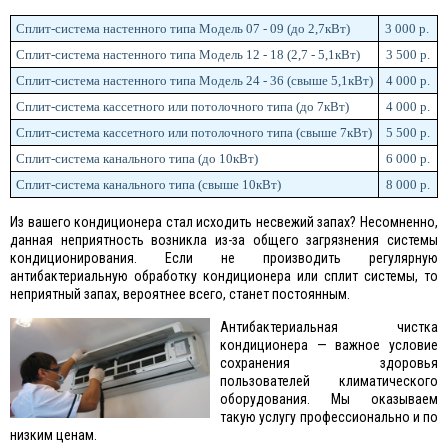
Сплит-система настенного типа Модель 07 - 09 (до 2,7кВт)
3 000 р.
Сплит-система настенного типа
Модель 12 - 18
(2,7 - 5,1кВт)
3 500 р.
Сплит-система настенного типа
Модель 24 - 36
(свыше 5,1кВт)
4 000 р.
Сплит-система кассетного или потолочного типа (до 7кВт)
4 000 р.
Сплит-система кассетного или потолочного типа (свыше 7кВт)
5 500 р.
Сплит-система канального типа (до 10кВт)
6 000 р.
Сплит-система канального типа (свыше 10кВт)
8 000 р.
Из вашего кондиционера стал исходить несвежий запах? Несомненно,
данная неприятность возникла из-за общего загрязнения системы
кондиционирования. Если не производить регулярную
антибактериальную обработку кондиционера или сплит системы, то
неприятный запах, вероятнее всего, станет постоянным.
Антибактериальная чистка
кондиционера — важное условие
сохранения здоровья
пользователей климатического
оборудования. Мы оказываем
такую услугу профессионально и по
низким ценам.