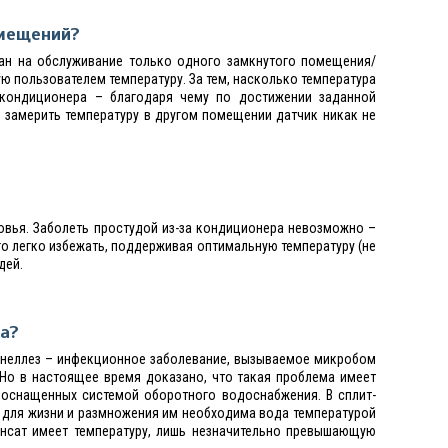
омещений?
тан на обслуживание только одного замкнутого помещения/
ю пользователем температуру. За тем, насколько температура
 кондиционера – благодаря чему по достижении заданной
 замерить температуру в другом помещении датчик никак не
овья. Заболеть простудой из-за кондиционера невозможно –
го легко избежать, поддерживая оптимальную температуру (не
дей.
ра?
онеллез – инфекционное заболевание, вызываемое микробом
 Но в настоящее время доказано, что такая проблема имеет
 оснащенных системой оборотного водоснабжения. В сплит-
о для жизни и размножения им необходима вода температурой
енсат имеет температуру, лишь незначительно превышающую