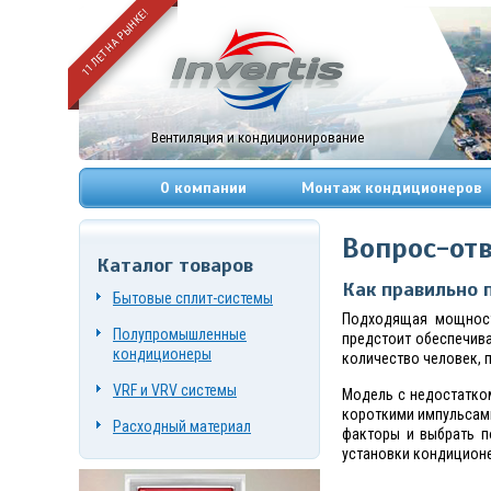
11 ЛЕТ НА РЫНКЕ!
Вентиляция и кондиционирование
О компании
Монтаж кондиционеров
Вопрос-от
Каталог товаров
+7
Как правильно
(495)
Бытовые сплит-системы
669-
Подходящая мощност
83-
Полупромышленные
предстоит обеспечива
49
+7
кондиционеры
количество человек,
(967)
084-
VRF и VRV системы
Модель с недостатко
72-
короткими импульсами
19
Расходный материал
факторы и выбрать п
г.
Москва,
установки кондиционе
Нагорный
проезд,