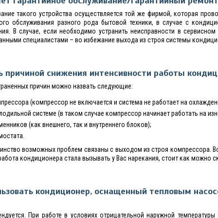
яет гарантийное обслуживание/гарантийный ремон
вание такого устройства осуществляется той же фирмой, которая пров
ного обслуживания разного рода бытовой техники, в случае с кондиц
ния. В случае, если необходимо устранить неисправности в сервисно
нными специалистами – во избежание выхода из строя системы кондици
ь причиной снижения интенсивности работы кондиц
траненных причин можно назвать следующие:
прессора (компрессор не включается и система не работает на охлажден
лодильной системе (в таком случае компрессор начинает работать на изн
енников (как внешнего, так и внутреннего блоков);
мостата.
инство возможных проблем связаны с выходом из строя компрессора. Во
работа кондиционера стала вызывать у Вас нарекания, стоит как можно с
ьзовать кондиционер, оснащенный тепловым насос
ендуется. При работе в условиях отрицательной наружной температур