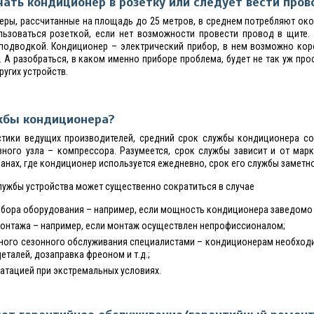
ать кондиционер в розетку или следует вести пров
ы, рассчитанные на площадь до 25 метров, в среднем потребляют окол
ьзоваться розеткой, если нет возможности провести провод в щите.
 подводкой. Кондиционер – электрический прибор, в нем возможно кор
. А разобраться, в каком именно приборе проблема, будет не так уж прос
угих устройств.
жбы кондиционера?
истики ведущих производителей, средний срок службы кондиционера со
ного узла – компрессора. Разумеется, срок службы зависит и от марк
ранах, где кондиционер используется ежедневно, срок его службы заметно
службы устройства может существенно сократиться в случае
дбора оборудования – например, если мощность кондиционера заведомо
онтажа – например, если монтаж осуществлен непрофиссионалом;
рного сезонного обслуживания специалистами – кондиционерам необхо
еталей, дозаправка фреоном и т.д.;
атацией при экстремальных условиях.