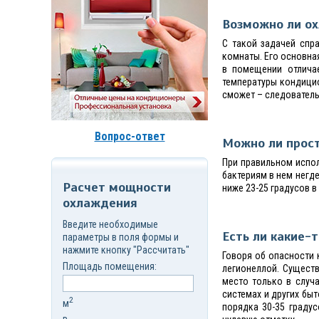
д.7,
стр.6
Возможно ли о
Корзина
(
0
)
С такой задачей спр
комнаты. Его основна
в помещении отлича
температуры кондици
сможет – следовательн
Вопрос-ответ
Можно ли прост
При правильном испо
бактериям в нем негд
Расчет мощности
ниже 23-25 градусов в
охлаждения
Введите необходимые
Есть ли какие-
параметры в поля формы и
нажмите кнопку "Рассчитать"
Говоря об опасности
Площадь помещения:
легионеллой. Существ
место только в случ
системах и других бы
2
м
порядка 30-35 граду