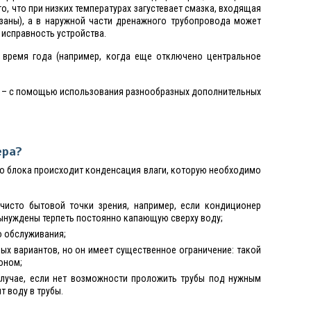
, что при низких температурах загустевает смазка, входящая
азаны), а в наружной части дренажного трубопровода может
 исправность устройства.
время года (например, когда еще отключено центральное
ы – с помощью использования разнообразных дополнительных
ера?
го блока происходит конденсация влаги, которую необходимо
исто бытовой точки зрения, например, если кондиционер
вынуждены терпеть постоянно капающую сверху воду;
о обслуживания;
х вариантов, но он имеет существенное ограничение: такой
оном;
случае, если нет возможности проложить трубы под нужным
 воду в трубы.