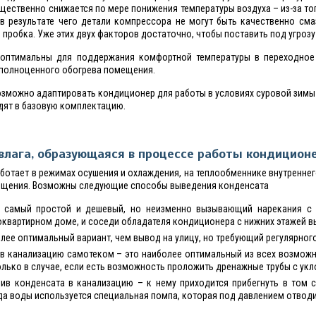
щественно снижается по мере понижения температуры воздуха – из-за того
(в результате чего детали компрессора не могут быть качественно см
пробка. Уже этих двух факторов достаточно, чтобы поставить под угрозу
оптимальны для поддержания комфортной температуры в переходное 
я полноценного обогрева помещения.
озможно адаптировать кондиционер для работы в условиях суровой зим
одят в базовую комплектацию.
влага, образующаяся в процессе работы кондицион
ботает в режимах осушения и охлаждения, на теплообменнике внутренне
мещения. Возможны следующие способы выведения конденсата
 самый простой и дешевый, но неизменно вызывающий нарекания с ч
оквартирном доме, и соседи обладателя кондиционера с нижних этажей 
олее оптимальный вариант, чем вывод на улицу, но требующий регулярног
в канализацию самотеком – это наиболее оптимальный из всех возможны
лько в случае, если есть возможность проложить дренажные трубы с укл
лив конденсата в канализацию – к нему приходится прибегнуть в том 
да воды используется специальная помпа, которая под давлением отводит