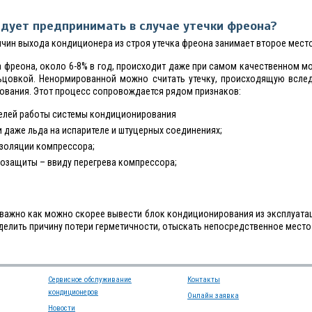
дует предпринимать в случае утечки фреона?
ичин выхода кондиционера из строя утечка фреона занимает второе место
 фреона, около 6-8% в год, происходит даже при самом качественном 
ьцовкой. Ненормированной можно считать утечку, происходящую всле
вания. Этот процесс сопровождается рядом признаков:
телей работы системы кондиционирования
и даже льда на испарителе и штуцерных соединениях;
золяции компрессора;
озащиты – ввиду перегрева компрессора;
ь важно как можно скорее вывести блок кондиционирования из эксплуата
елить причину потери герметичности, отыскать непосредственное место 
Сервисное обслуживание
Контакты
кондиционеров
Онлайн заявка
Новости