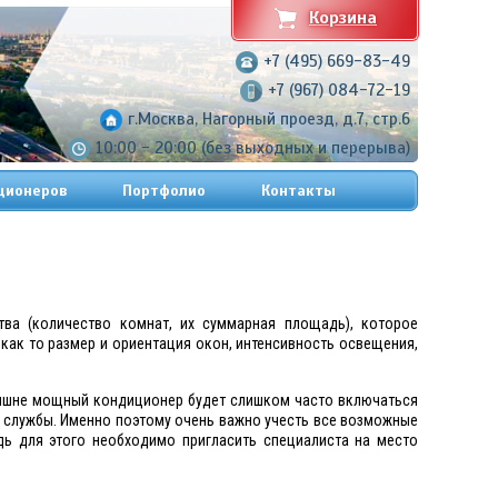
Корзина
+7 (495) 669-83-49
+7 (967) 084-72-19
г.Москва, Нагорный проезд, д.7, стр.6
10:00 - 20:00 (без выходных и перерыва)
ционеров
Портфолио
Контакты
ва (количество комнат, их суммарная площадь), которое
как то размер и ориентация окон, интенсивность освещения,
злишне мощный кондиционер будет слишком часто включаться
о службы. Именно поэтому очень важно учесть все возможные
ь для этого необходимо пригласить специалиста на место