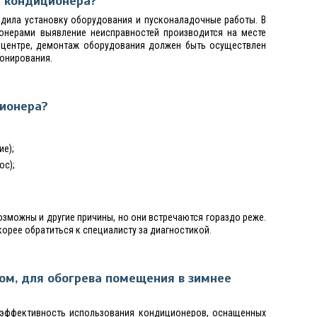
т кондиционера?
одила установку оборудования и пусконаладочные работы. В
ионерами выявление неисправностей производится на месте
м центре, демонтаж оборудования должен быть осуществлен
онирования.
ионера?
ие);
ос);
зможны и другие причины, но они встречаются гораздо реже.
корее обратиться к специалисту за диагностикой.
ом, для обогрева помещения в зимнее
ы эффективность использования кондиционеров, оснащенных