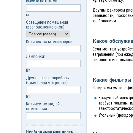
нулевую отметку.
Высота потолков:
Другим фактором рис
м
реальности, поскол
требованиям.
Освещение помещения
(расположение окон):
Какое обслужив
Количество компьютеров:
Если монтаж устройс
загрязнения (при еже
Лампочки:
сезонного использова
Вт
Другие электроприборы
Какие фильтры 
(суммарная мощность):
В широком смысле фил
Вт
Воздушный электро
требует замены и
Количество людей в
электростатическо
помещении:
Угольный (дезодор
Необходимая мощность