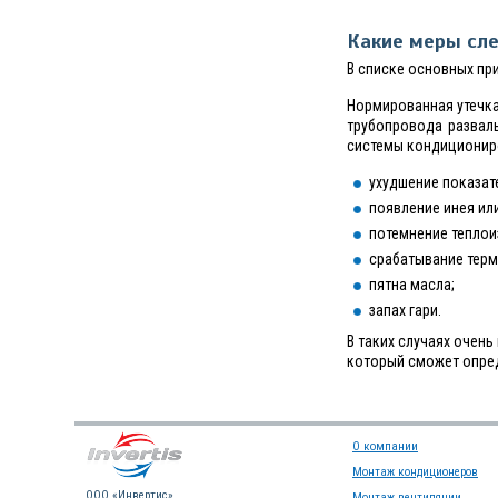
Какие меры сле
В списке основных пр
Нормированная утечка
трубопровода развал
системы кондициониро
ухудшение показа
появление инея ил
потемнение теплои
срабатывание терм
пятна масла;
запах гари.
В таких случаях очен
который сможет опред
О компании
Монтаж кондиционеров
OOO «Инвертис»,
Монтаж вентиляции