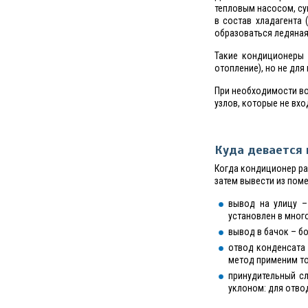
тепловым насосом, су
в состав хладагента 
образоваться ледяная 
Такие кондиционеры 
отопление), но не дл
При необходимости в
узлов, которые не вх
Куда девается 
Когда кондиционер ра
затем вывести из по
вывод на улицу –
установлен в мног
вывод в бачок – б
отвод конденсата 
метод применим то
принудительный с
уклоном: для отво