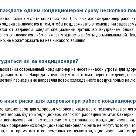
хлаждать одним кондиционером сразу несколько п
авится только мульти сплит-система. Обычный же кондиционер рассчи
я задача заключается в том, чтобы поддерживать в помещении задаваему
ется от заданной, следит специальный датчик во внутреннем блоке
онер отключается либо снижает мощность работы до минимальной. Так,
о, не может оказать на нее никакого влияния.
удиться из-за кондиционера?
льзовании современный кондиционер не несет никакой угрозы для здор
е размножаться. Навредить человеку может только переохлаждение, но е
 летний период ) и не направляя поток охлажденного воздуха прямо на лю
то иные риски для здоровья при работе кондиционе
 кондиционеров для здоровья человека, чаще всего подразумевают лег
ует теория, будто кондиционеры являются рассадником этих бактерий.
ае использования некоторых систем центрального кондиционирования,
товых современных кондиционерах легионеллы жить не могут, потому чт
сов, в то время как в современных системах кондиционирования конд