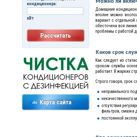
Можно ли включ
кондиционера:
Домашние кондиционер
вполне можно воспол
кВт
вариант с отдельной
обесточена вся линия
проблемы с работой др
Рассчитать
Каков срок слу
Как следует из стат
сроком службы основ
работает. В жарких ст
Строго говоря, срок 
неправильного по
некачественного м
Карта сайта
отсутствия регуля
фильтров, смазка д
постоянной эксплу