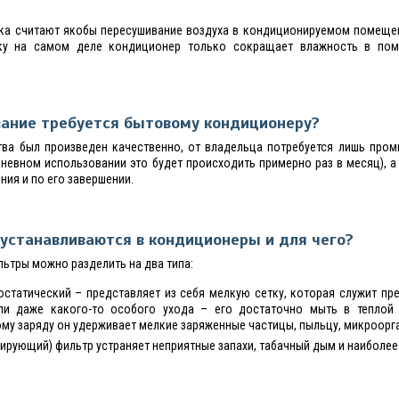
ка считают якобы пересушивание воздуха в кондиционируемом помеще
ьку на самом деле кондиционер только сокращает влажность в пом
ание требуется бытовому кондиционеру?
тва был произведен качественно, от владельца потребуется лишь пром
дневном использовании это будет происходить примерно раз в месяц), 
ния и по его завершении.
устанавливаются в кондиционеры и для чего?
ьтры можно разделить на два типа:
статический – представляет из себя мелкую сетку, которая служит пре
ли даже какого-то особого ухода – его достаточно мыть в теплой
му заряду он удерживает мелкие заряженные частицы, пыльцу, микроорг
ирующий) фильтр устраняет неприятные запахи, табачный дым и наиболее