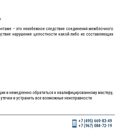
.
монтаже – это неизбежное следствие соединения межблочного
дствие нарушения целостности какой-либо из составляющих
ции и немедленно обратиться к квалифицированному мастеру,
утечки и устранить все возможные неисправности.
+7 (495) 669-83-49
+7 (967) 084-72-19