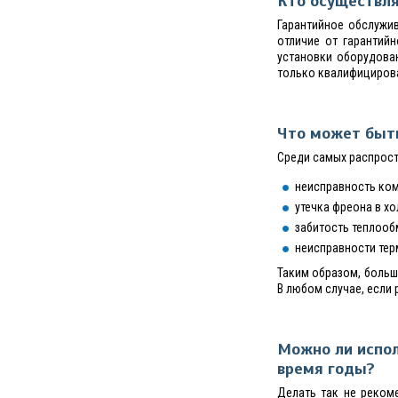
Кто осуществл
Гарантийное обслужи
отличие от гарантий
установки оборудова
только квалифицирова
Что может быт
Среди самых распрос
неисправность ком
утечка фреона в хо
забитость теплообм
неисправности тер
Таким образом, больш
В любом случае, если 
Можно ли испол
время годы?
Делать так не реком