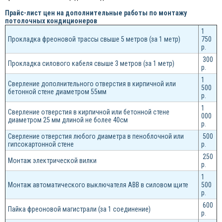
Прайс-лист цен на дополнительные работы по монтажу
потолочных кондиционеров
1
Прокладка фреоновой трассы свыше 5 метров (за 1 метр)
750
р.
300
Прокладка силового кабеля свыше 3 метров (за 1 метр)
р.
1
Сверление дополнительного отверстия в кирпичной или
500
бетонной стене диаметром 55мм
р.
1
Сверление отверстия в кирпичной или бетонной стене
000
диаметром 25 мм длиной не более 40см
р.
Сверление отверстия любого диаметра в пеноблочной или
500
гипсокартонной стене
р.
250
Монтаж электрической вилки
р.
1
Монтаж автоматического выключателя ABB в силовом щите
500
р.
600
Пайка фреоновой магистрали (за 1 соединение)
р.