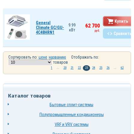
Купить
General
62 700
9.99
Climate GC/GU-
кВт
руб.
4C48HRN1
Сравнить
Сортировать по:
цене
названию
Отображать по:
товаров
1
...
20
21
22
23
24
25
26
...
62
Каталог товаров
Бытовые сплит-системы
Полупромышленные кондиционеры
VRF и VRV системы