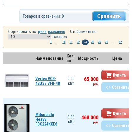
Сравнить
Товаров в сравнении:
0
Сортировать по:
цене
названию
Отображать по:
товаров
1
...
20
21
22
23
24
25
26
...
62
Кол-
Наименование
Мощность
Цена
во
Купить
65 000
Vertex VCR-
9.99
48U3 / VFR-48
кВт
руб.
Сравнить
Купить
Mitsubishi
468 000
9.99
Heavy
кВт
руб.
FDC224KXE6
Сравнить