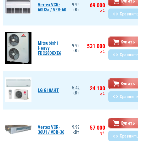
Купить
69 000
Vertex VCR-
9.99
60U3a / VFR-60
кВт
руб.
Сравнить
Купить
Mitsubishi
531 000
9.99
Heavy
кВт
руб.
FDC280KXE6
Сравнить
Купить
24 100
5.42
LG G18AHT
кВт
руб.
Сравнить
Купить
57 000
Vertex VCR-
9.99
36U1 / VDR-36
кВт
руб.
Сравнить