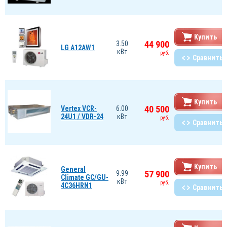
Купить
44 900
3.50
LG A12AW1
кВт
руб.
Сравнить
Купить
40 500
Vertex VCR-
6.00
24U1 / VDR-24
кВт
руб.
Сравнить
Купить
General
57 900
9.99
Climate GC/GU-
кВт
руб.
4C36HRN1
Сравнить