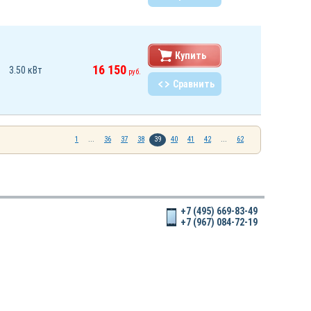
Купить
16 150
3.50 кВт
руб.
Сравнить
1
...
36
37
38
39
40
41
42
...
62
+7 (495) 669-83-49
+7 (967) 084-72-19