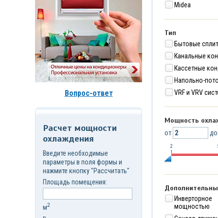
Midea
д.7,
стр.6
Корзина
(
0
)
Тип
Бытовые спли
Канальные ко
Кассетные ко
Напольно-пот
Вопрос-ответ
VRF и VRV сис
Мощность охла
Расчет мощности
от
д
охлаждения
2
Введите необходимые
параметры в поля формы и
нажмите кнопку "Рассчитать"
Площадь помещения:
Дополнительны
Инверторно
2
мощностью
м