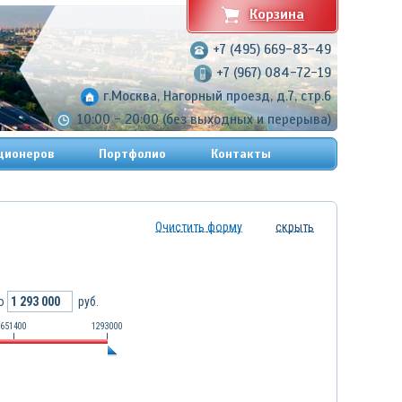
Корзина
+7 (495) 669-83-49
+7 (967) 084-72-19
г.Москва, Нагорный проезд, д.7, стр.6
10:00 - 20:00 (без выходных и перерыва)
ционеров
Портфолио
Контакты
Очистить форму
скрыть
о
руб.
651400
1293000