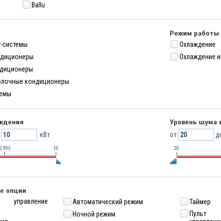
Ballu
Режим работы
т-системы
Охлаждение
ндиционеры
Охлаждение и
ндиционеры
олочные кондиционеры
темы
ждения
Уровень шума 
о
кВт
от
д
5.995
10
20
е опции
е управление
Автоматический режим
Таймер
Пульт 
Ночной режим