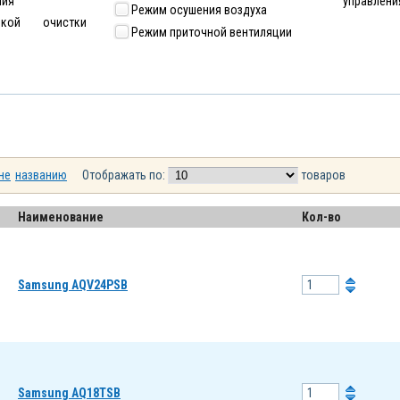
ния
управлени
Режим осушения воздуха
кой очистки
Режим приточной вентиляции
не
названию
Отображать по:
товаров
Наименование
Кол-во
Samsung AQV24PSB
Samsung AQ18TSB