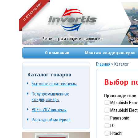
11 ЛЕТ НА РЫНКЕ!
Вентиляция и кондиционирование
О компании
Монтаж кондиционеров
Главная
> Каталог
Каталог товаров
+7
Выбор п
(495)
Бытовые сплит-системы
669-
83-
Полупромышленные
Производители
49
+7
кондиционеры
(967)
Mitsubishi Heav
084-
VRF и VRV системы
Mitsubishi Elect
72-
19
Panasonic
Расходный материал
г.
LG
Москва,
Нагорный
Hitachi
проезд,