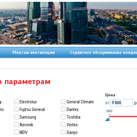
Монтаж вентиляции
Сервисное обслуживание конди
о параметрам
Цена
y
Electrolux
General Climate
от
д
ric
Fujitsu General
Dantex
9800
Samsung
Toshiba
Aeronik
Vertex
MDV
Sanyo