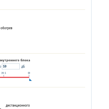
 обогрев
внутреннего блока
о
дБ
39.5
59
дистанционного