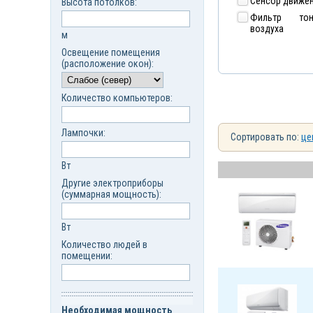
Сенсор движе
Высота потолков:
Фильтр тон
воздуха
м
Освещение помещения
(расположение окон):
Количество компьютеров:
Лампочки:
Сортировать по:
це
Вт
Другие электроприборы
(суммарная мощность):
Вт
Количество людей в
помещении:
Необходимая мощность