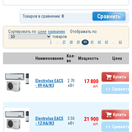
Сравнить
Товаров в сравнении:
0
Сортировать по:
цене
названию
Отображать по:
товаров
1
...
37
38
39
40
41
42
43
...
62
Кол-
Наименование
Мощность
Цена
во
Купить
17 800
Electrolux EACS
2.70
- 09 HA/N3
кВт
руб.
Сравнить
Купить
21 900
Electrolux EACS
3.50
- 12 HA/N3
кВт
руб.
Сравнить