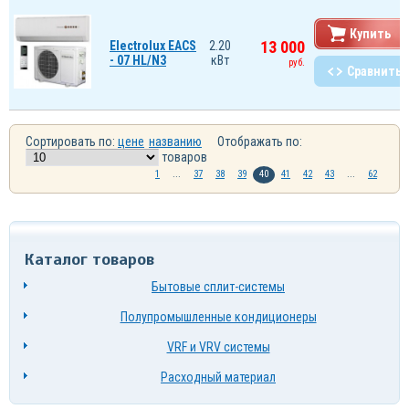
Купить
13 000
Electrolux EACS
2.20
- 07 HL/N3
кВт
руб.
Сравнить
Сортировать по:
цене
названию
Отображать по:
товаров
1
...
37
38
39
40
41
42
43
...
62
Каталог товаров
Бытовые сплит-системы
Полупромышленные кондиционеры
VRF и VRV системы
Расходный материал