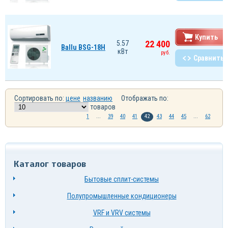
Купить
22 400
5.57
Ballu BSG-18H
кВт
руб.
Сравнить
Сортировать по:
цене
названию
Отображать по:
товаров
1
...
39
40
41
42
43
44
45
...
62
Каталог товаров
Бытовые сплит-системы
Полупромышленные кондиционеры
VRF и VRV системы