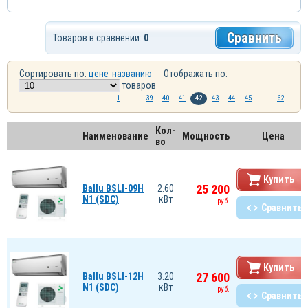
Сравнить
Товаров в сравнении:
0
Сортировать по:
цене
названию
Отображать по:
товаров
1
...
39
40
41
42
43
44
45
...
62
Кол-
Наименование
Мощность
Цена
во
Купить
25 200
Ballu BSLI-09H
2.60
N1 (SDC)
кВт
руб.
Сравнить
Купить
27 600
Ballu BSLI-12H
3.20
N1 (SDC)
кВт
руб.
Сравнить