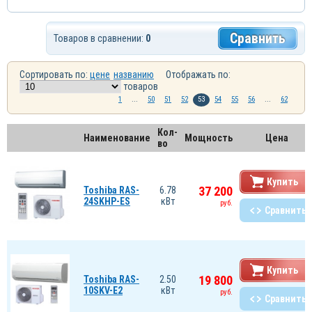
Сравнить
Товаров в сравнении:
0
Сортировать по:
цене
названию
Отображать по:
товаров
1
...
50
51
52
53
54
55
56
...
62
Кол-
Наименование
Мощность
Цена
во
Купить
37 200
Toshiba RAS-
6.78
24SKHP-ES
кВт
руб.
Сравнить
Купить
19 800
Toshiba RAS-
2.50
10SKV-E2
кВт
руб.
Сравнить