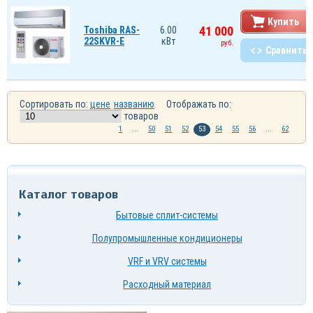
Купить
41 000
Toshiba RAS-
6.00
22SKVR-E
кВт
руб.
Сравнить
Сортировать по:
цене
названию
Отображать по:
товаров
1
...
50
51
52
53
54
55
56
...
62
Каталог товаров
Бытовые сплит-системы
Полупромышленные кондиционеры
VRF и VRV системы
Расходный материал