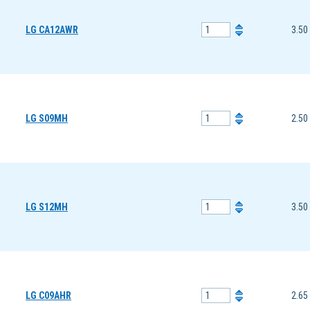
LG CA12AWR
3.50
LG S09MH
2.50
LG S12MH
3.50
LG C09AHR
2.65