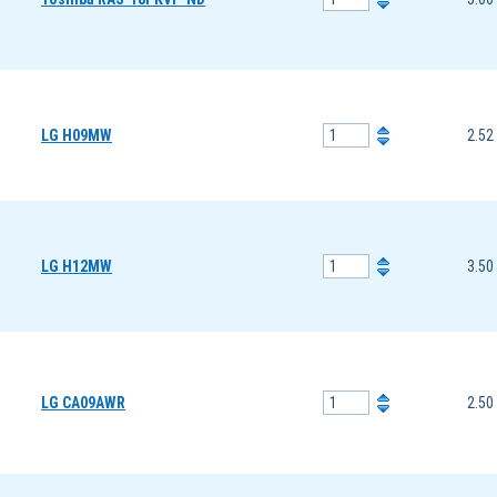
LG H09MW
2.52
LG H12MW
3.50
LG CA09AWR
2.50