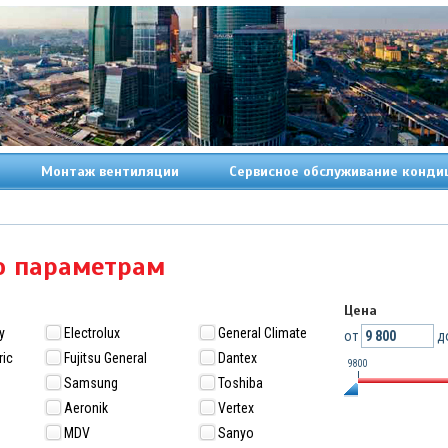
Монтаж вентиляции
Сервисное обслуживание конди
о параметрам
Цена
y
Electrolux
General Climate
от
д
ric
Fujitsu General
Dantex
9800
Samsung
Toshiba
Aeronik
Vertex
MDV
Sanyo