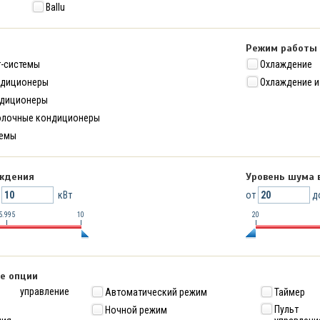
Ballu
Режим работы
т-системы
Охлаждение
ндиционеры
Охлаждение и
ндиционеры
олочные кондиционеры
темы
ждения
Уровень шума 
о
кВт
от
д
5.995
10
20
е опции
е управление
Автоматический режим
Таймер
Пульт 
Ночной режим