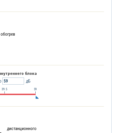
 обогрев
внутреннего блока
о
дБ
39.5
59
дистанционного