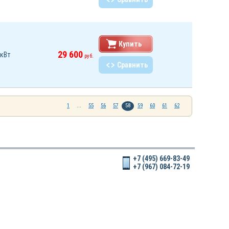
Купить
29 600
 кВт
руб.
Сравнить
1
...
55
56
57
58
59
60
61
62
+7 (495) 669-83-49
+7 (967) 084-72-19