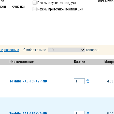
ния
управлени
Режим осушения воздуха
кой очистки
Режим приточной вентиляции
не
названию
Отображать по:
товаров
Наименование
Кол-во
Мощн
Toshiba RAS-16PKVP-ND
4.50
Toshiba RAS-18PKVP-ND
5.00