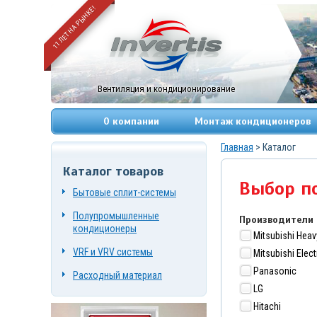
11 ЛЕТ НА РЫНКЕ!
Вентиляция и кондиционирование
О компании
Монтаж кондиционеров
Главная
> Каталог
Каталог товаров
+7
Выбор п
(495)
Бытовые сплит-системы
669-
83-
Полупромышленные
Производители
49
+7
кондиционеры
(967)
Mitsubishi Heav
084-
VRF и VRV системы
Mitsubishi Elect
72-
19
Panasonic
Расходный материал
г.
LG
Москва,
Нагорный
Hitachi
проезд,