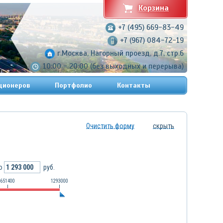
Корзина
+7 (495) 669-83-49
+7 (967) 084-72-19
г.Москва, Нагорный проезд, д.7, стр.6
10:00 - 20:00 (без выходных и перерыва)
ционеров
Портфолио
Контакты
Очистить форму
скрыть
о
руб.
651400
1293000