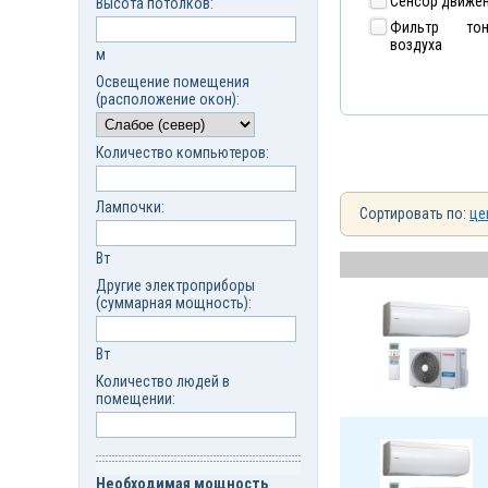
Сенсор движе
Высота потолков:
Фильтр тон
воздуха
м
Освещение помещения
(расположение окон):
Количество компьютеров:
Лампочки:
Сортировать по:
це
Вт
Другие электроприборы
(суммарная мощность):
Вт
Количество людей в
помещении:
Необходимая мощность