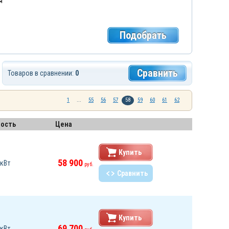
я
Подобрать
Сравнить
Товаров в сравнении:
0
1
...
55
56
57
58
59
60
61
62
ость
Цена
Купить
58 900
 кВт
руб.
Сравнить
Купить
69 700
 кВт