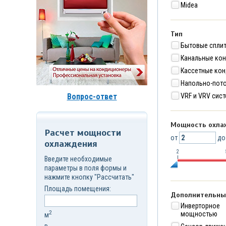
Midea
д.7,
стр.6
Корзина
(
0
)
Тип
Бытовые спли
Канальные ко
Кассетные ко
Напольно-пот
Вопрос-ответ
VRF и VRV сис
Мощность охла
Расчет мощности
от
д
охлаждения
2
Введите необходимые
параметры в поля формы и
нажмите кнопку "Рассчитать"
Площадь помещения:
Дополнительны
Инверторно
2
мощностью
м