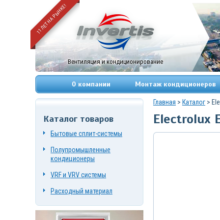
11 ЛЕТ НА РЫНКЕ!
Вентиляция и кондиционирование
О компании
Монтаж кондиционеров
Главная
>
Каталог
> Ele
Electrolux 
Каталог товаров
+7
(495)
Бытовые сплит-системы
669-
83-
Полупромышленные
49
+7
кондиционеры
(967)
084-
VRF и VRV системы
72-
19
Расходный материал
г.
Москва,
Нагорный
проезд,