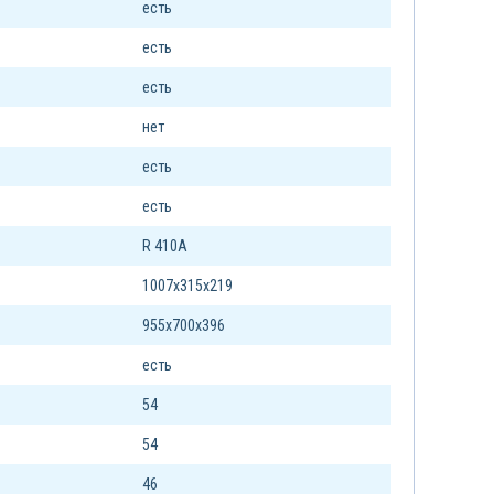
есть
есть
есть
нет
есть
есть
R 410A
1007х315х219
955х700х396
есть
54
54
46