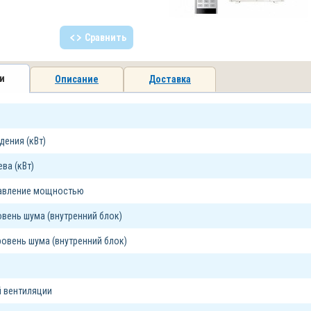
Сравнить
и
Описание
Доставка
ения (кВт)
ва (кВт)
равление мощностью
вень шума (внутренний блок)
овень шума (внутренний блок)
 вентиляции