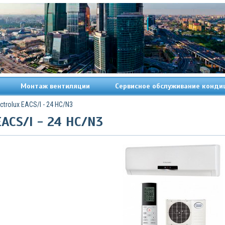
Монтаж вентиляции
Сервисное обслуживание конди
ctrolux EACS/I - 24 HC/N3
EACS/I - 24 HC/N3