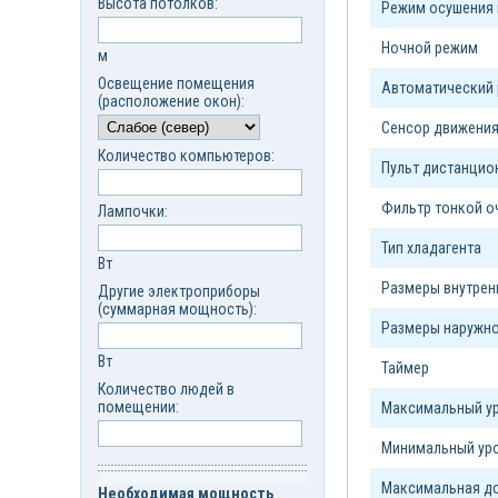
Высота потолков:
Режим осушения 
Ночной режим
м
Освещение помещения
Автоматический
(расположение окон):
Сенсор движени
Количество компьютеров:
Пульт дистанцио
Фильтр тонкой о
Лампочки:
Тип xладагента
Вт
Размеры внутрен
Другие электроприборы
(суммарная мощность):
Размеры наружно
Вт
Таймер
Количество людей в
помещении:
Максимальный ур
Минимальный уро
Максимальная до
Необходимая мощность