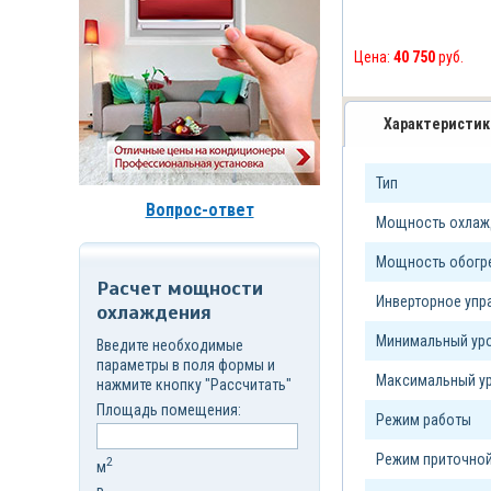
д.7,
стр.6
Корзина
Цена:
40 750
руб.
(
0
)
Характеристик
Тип
Вопрос-ответ
Мощность охлажд
Мощность обогре
Расчет мощности
Инверторное уп
охлаждения
Минимальный уро
Введите необходимые
параметры в поля формы и
Максимальный ур
нажмите кнопку "Рассчитать"
Площадь помещения:
Режим работы
Режим приточной
2
м