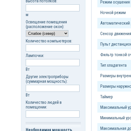
Высота потолков:
Режим осушения 
Ночной режим
м
Освещение помещения
Автоматический
(расположение окон):
Сенсор движени
Количество компьютеров:
Пульт дистанцио
Фильтр тонкой о
Лампочки:
Тип xладагента
Вт
Размеры внутрен
Другие электроприборы
(суммарная мощность):
Размеры наружно
Вт
Таймер
Количество людей в
помещении:
Максимальный ур
Минимальный уро
Максимальная до
Необходимая мощность