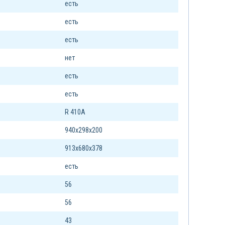
есть
есть
есть
нет
есть
есть
R 410A
940х298х200
913х680х378
есть
56
56
43