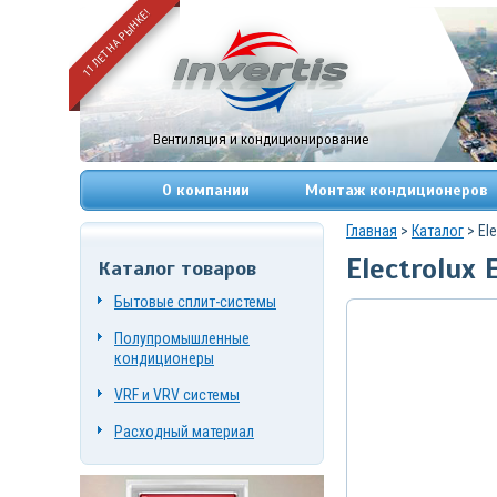
11 ЛЕТ НА РЫНКЕ!
Вентиляция и кондиционирование
О компании
Монтаж кондиционеров
Главная
>
Каталог
> Ele
Electrolux 
Каталог товаров
+7
(495)
Бытовые сплит-системы
669-
83-
Полупромышленные
49
+7
кондиционеры
(967)
084-
VRF и VRV системы
72-
19
Расходный материал
г.
Москва,
Нагорный
проезд,