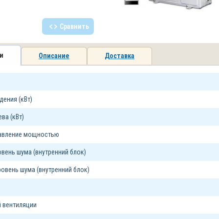
Сравнить
и
Описание
Доставка
ения (кВт)
ва (кВт)
равление мощностью
вень шума (внутренний блок)
овень шума (внутренний блок)
 вентиляции