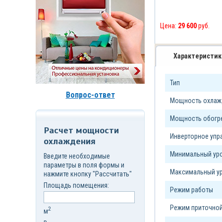
д.7,
стр.6
Корзина
Цена:
29 600
руб.
(
0
)
Характеристик
Тип
Вопрос-ответ
Мощность охлажд
Мощность обогре
Расчет мощности
Инверторное уп
охлаждения
Минимальный уро
Введите необходимые
параметры в поля формы и
Максимальный ур
нажмите кнопку "Рассчитать"
Площадь помещения:
Режим работы
Режим приточной
2
м