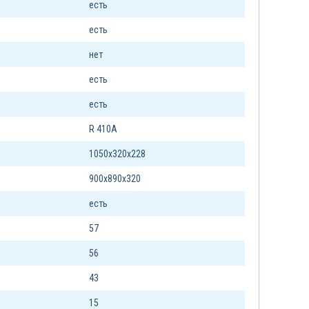
есть
есть
нет
есть
есть
R 410A
1050х320х228
900х890х320
есть
57
56
43
15