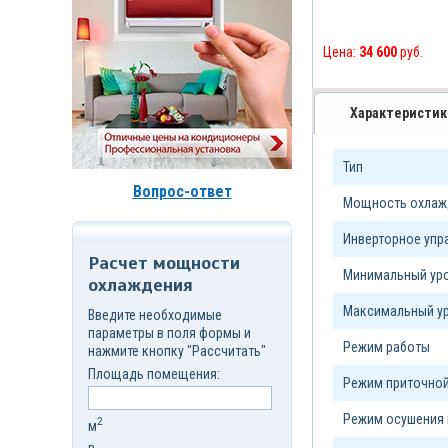
д.7,
стр.6
Корзина
Цена:
34 600
руб.
(
0
)
Характеристик
Тип
Вопрос-ответ
Мощность охлажд
Инверторное уп
Расчет мощности
Минимальный уро
охлаждения
Максимальный ур
Введите необходимые
параметры в поля формы и
Режим работы
нажмите кнопку "Рассчитать"
Площадь помещения:
Режим приточной
Режим осушения 
2
м