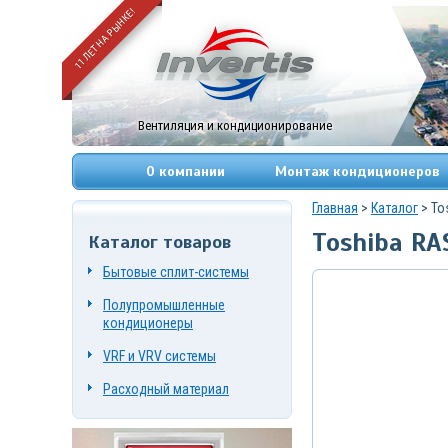
11 ЛЕТ НА РЫНКЕ!
Вентиляция и кондиционирование
О компании
Монтаж кондиционеров
Главная
>
Каталог
> To
Toshiba RA
Каталог товаров
+7
(495)
Бытовые сплит-системы
669-
83-
Полупромышленные
49
+7
кондиционеры
(967)
084-
VRF и VRV системы
72-
19
Расходный материал
г.
Москва,
Нагорный
проезд,