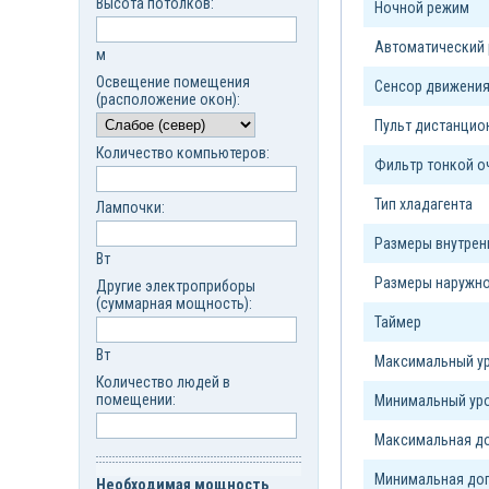
Высота потолков:
Ночной режим
Автоматический
м
Освещение помещения
Сенсор движени
(расположение окон):
Пульт дистанцио
Количество компьютеров:
Фильтр тонкой о
Тип xладагента
Лампочки:
Размеры внутрен
Вт
Размеры наружно
Другие электроприборы
(суммарная мощность):
Таймер
Вт
Максимальный ур
Количество людей в
помещении:
Минимальный уро
Максимальная до
Минимальная доп
Необходимая мощность