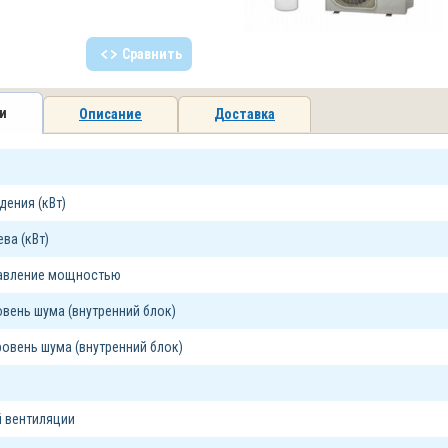
Сравнить
и
Описание
Доставка
ения (кВт)
ва (кВт)
равление мощностью
вень шума (внутренний блок)
овень шума (внутренний блок)
 вентиляции