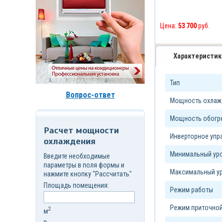
д.7,
стр.6
Корзина
Цена:
53 700
руб.
(
0
)
Характеристик
Тип
Вопрос-ответ
Мощность охлажд
Мощность обогре
Расчет мощности
Инверторное уп
охлаждения
Минимальный уро
Введите необходимые
параметры в поля формы и
Максимальный ур
нажмите кнопку "Рассчитать"
Площадь помещения:
Режим работы
Режим приточной
2
м