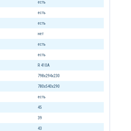
есть
есть
есть
нет
есть
есть
R 410A
798х294х230
780х540х290
есть
45
39
43