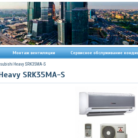
Монтаж вентиляции
Сервисное обслуживание конди
tsubishi Heavy SRK35MA-S
 Heavy SRK35MA-S