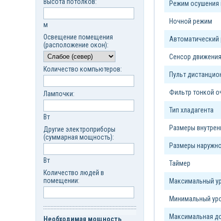
Высота потолков:
Режим осушения 
Ночной режим
м
Освещение помещения
Автоматический
(расположение окон):
Сенсор движени
Количество компьютеров:
Пульт дистанцио
Фильтр тонкой о
Лампочки:
Тип xладагента
Вт
Размеры внутрен
Другие электроприборы
(суммарная мощность):
Размеры наружно
Вт
Таймер
Количество людей в
помещении:
Максимальный ур
Минимальный уро
Максимальная до
Необходимая мощность