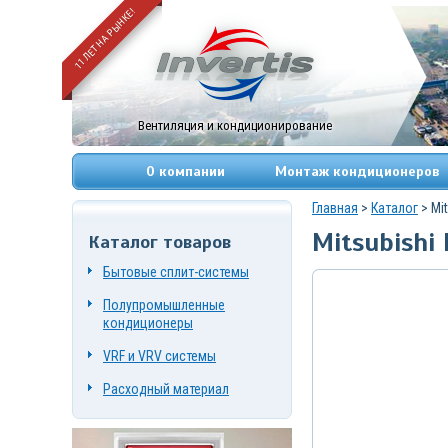
11 ЛЕТ НА РЫНКЕ!
Вентиляция и кондиционирование
О компании
Монтаж кондиционеров
Главная
>
Каталог
> Mi
Mitsubishi
Каталог товаров
+7
(495)
Бытовые сплит-системы
669-
83-
Полупромышленные
49
+7
кондиционеры
(967)
084-
VRF и VRV системы
72-
19
Расходный материал
г.
Москва,
Нагорный
проезд,