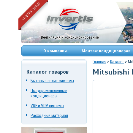
11 ЛЕТ НА РЫНКЕ!
Вентиляция и кондиционирование
О компании
Монтаж кондиционеров
Главная
>
Каталог
> Mi
Mitsubishi
Каталог товаров
+7
(495)
Бытовые сплит-системы
669-
83-
Полупромышленные
49
+7
кондиционеры
(967)
084-
VRF и VRV системы
72-
19
Расходный материал
г.
Москва,
Нагорный
проезд,