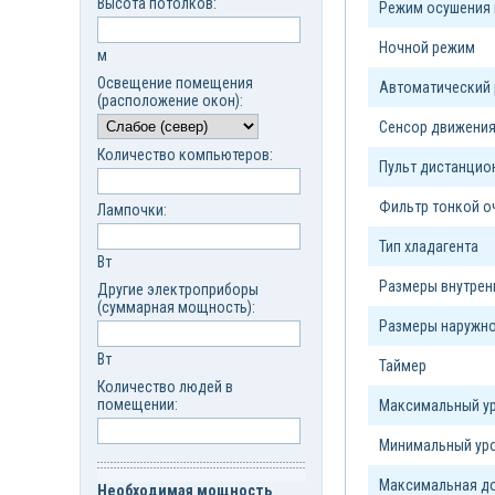
Высота потолков:
Режим осушения 
Ночной режим
м
Освещение помещения
Автоматический
(расположение окон):
Сенсор движени
Количество компьютеров:
Пульт дистанцио
Фильтр тонкой о
Лампочки:
Тип xладагента
Вт
Размеры внутрен
Другие электроприборы
(суммарная мощность):
Размеры наружно
Вт
Таймер
Количество людей в
помещении:
Максимальный ур
Минимальный уро
Максимальная до
Необходимая мощность