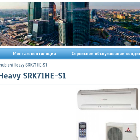
Монтаж вентиляции
Сервисное обслуживание конди
tsubishi Heavy SRK71HE-S1
 Heavy SRK71HE-S1