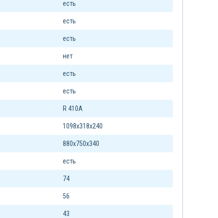
есть
есть
есть
нет
есть
есть
R 410A
1098х318х240
880х750х340
есть
74
56
43