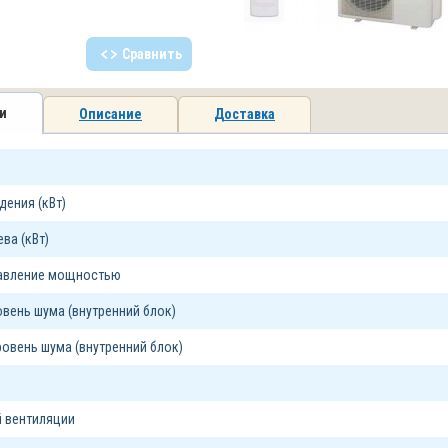
Сравнить
и
Описание
Доставка
ения (кВт)
ва (кВт)
равление мощностью
вень шума (внутренний блок)
овень шума (внутренний блок)
 вентиляции