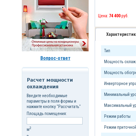
д.7,
стр.6
Корзина
Цена:
74 400
руб.
(
0
)
Характеристик
Тип
Вопрос-ответ
Мощность охлажд
Мощность обогре
Расчет мощности
Инверторное уп
охлаждения
Минимальный уро
Введите необходимые
параметры в поля формы и
Максимальный ур
нажмите кнопку "Рассчитать"
Площадь помещения:
Режим работы
Режим приточной
2
м