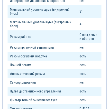
Инверторное управление мощностью
нет
Минимальный уровень шума (внутренний
31
блок)
Максимальный уровень шума (внутренний
41
блок)
Охлаждение
Режим работы
и обогрев
Режим приточной вентиляции
нет
Режим осушения воздуха
есть
Ночной режим
есть
Автоматический режим
есть
Сенсор движения
нет
Пульт дистанционного управления
есть
Фильтр тонкой очистки воздуха
есть
Тип xладагента
R 410A