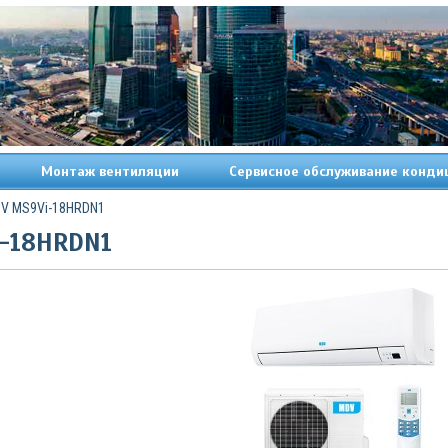
Монтаж вентиляции
Сервисное обслуживание конди
V MS9Vi-18HRDN1
-18HRDN1