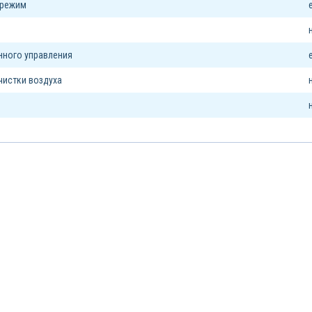
 режим
я
нного управления
чистки воздуха