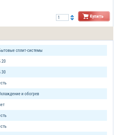
Купить
Бытовые сплит-системы
5.20
5.30
есть
Охлаждение и обогрев
нет
есть
есть