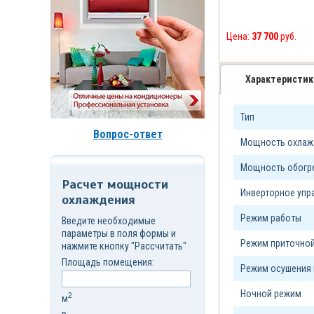
д.7,
стр.6
Корзина
Цена:
37 700
руб.
(
0
)
Характеристик
Тип
Вопрос-ответ
Мощность охлажд
Мощность обогре
Расчет мощности
Инверторное уп
охлаждения
Режим работы
Введите необходимые
параметры в поля формы и
Режим приточной
нажмите кнопку "Рассчитать"
Площадь помещения:
Режим осушения 
Ночной режим
2
м