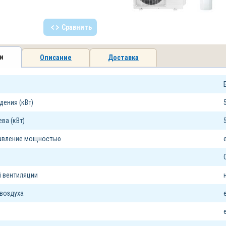
Сравнить
и
Описание
Доставка
ения (кВт)
ва (кВт)
равление мощностью
 вентиляции
воздуха