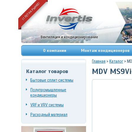
11 ЛЕТ НА РЫНКЕ!
Вентиляция и кондиционирование
О компании
Монтаж кондиционеров
Главная
>
Каталог
> MD
MDV MS9Vi
Каталог товаров
+7
(495)
Бытовые сплит-системы
669-
83-
Полупромышленные
49
+7
кондиционеры
(967)
084-
VRF и VRV системы
72-
19
Расходный материал
г.
Москва,
Нагорный
проезд,