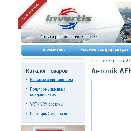
11 ЛЕТ НА РЫНКЕ!
Вентиляция и кондиционирование
О компании
Монтаж кондиционеров
Главная
>
Каталог
> Ae
Aeronik AF
Каталог товаров
+7
(495)
Бытовые сплит-системы
669-
83-
Полупромышленные
49
+7
кондиционеры
(967)
084-
VRF и VRV системы
72-
19
Расходный материал
г.
Москва,
Нагорный
проезд,