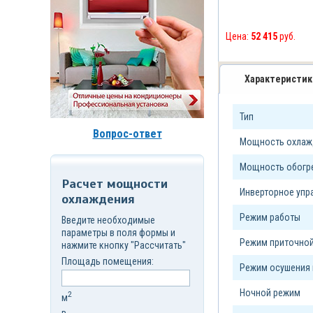
д.7,
стр.6
Корзина
Цена:
52 415
руб.
(
0
)
Характеристик
Тип
Вопрос-ответ
Мощность охлажд
Мощность обогре
Расчет мощности
Инверторное уп
охлаждения
Режим работы
Введите необходимые
параметры в поля формы и
Режим приточной
нажмите кнопку "Рассчитать"
Площадь помещения:
Режим осушения 
Ночной режим
2
м