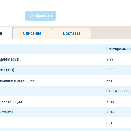
Сравнить
и
Описание
Доставка
Полупромышл
ения (кВт)
9.99
ва (кВт)
9.99
равление мощностью
нет
Охлаждение и
 вентиляции
есть
воздуха
есть
нет