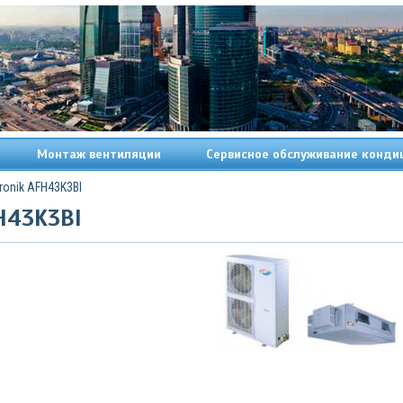
Монтаж вентиляции
Сервисное обслуживание конди
ronik AFH43K3BI
H43K3BI