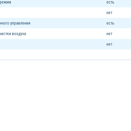
 режим
есть
я
нет
нного управления
есть
чистки воздуха
нет
нет