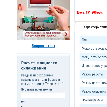
д.7,
стр.6
Корзина
Цена:
191 200
руб.
(
0
)
Характеристик
Тип
Вопрос-ответ
Мощность охлажд
Мощность обогре
Расчет мощности
Инверторное уп
охлаждения
Режим работы
Введите необходимые
параметры в поля формы и
Режим приточной
нажмите кнопку "Рассчитать"
Площадь помещения:
Режим осушения 
Ночной режим
2
м