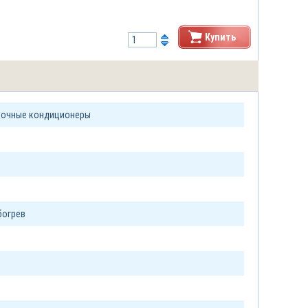
Купить
лочные кондиционеры
богрев