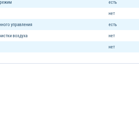
 режим
есть
я
нет
нного управления
есть
чистки воздуха
нет
нет