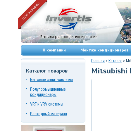
11 ЛЕТ НА РЫНКЕ!
Вентиляция и кондиционирование
О компании
Монтаж кондиционеров
Главная
>
Каталог
> Mi
Mitsubishi
Каталог товаров
+7
(495)
Бытовые сплит-системы
669-
83-
Полупромышленные
49
+7
кондиционеры
(967)
084-
VRF и VRV системы
72-
19
Расходный материал
г.
Москва,
Нагорный
проезд,