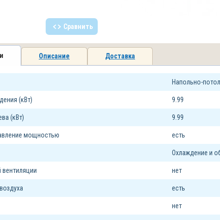
Сравнить
и
Описание
Доставка
Напольно-пото
ения (кВт)
9.99
ва (кВт)
9.99
равление мощностью
есть
Охлаждение и о
 вентиляции
нет
воздуха
есть
нет