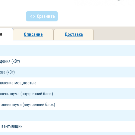
Сравнить
и
Описание
Доставка
ения (кВт)
ва (кВт)
равление мощностью
вень шума (внутренний блок)
овень шума (внутренний блок)
 вентиляции