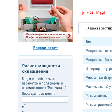
д.7,
стр.6
Корзина
Цена:
24 100
руб.
(
0
)
Характеристик
Тип
Вопрос-ответ
Мощность охлажд
Мощность обогре
Расчет мощности
Инверторное уп
охлаждения
Минимальный уро
Введите необходимые
параметры в поля формы и
Максимальный ур
нажмите кнопку "Рассчитать"
Площадь помещения:
Режим работы
Режим приточной
2
м