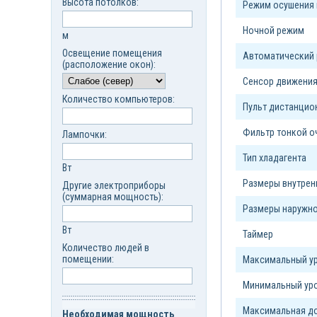
Высота потолков:
Режим осушения 
Ночной режим
м
Освещение помещения
Автоматический
(расположение окон):
Сенсор движени
Количество компьютеров:
Пульт дистанцио
Фильтр тонкой о
Лампочки:
Тип xладагента
Вт
Размеры внутрен
Другие электроприборы
(суммарная мощность):
Размеры наружно
Вт
Таймер
Количество людей в
помещении:
Максимальный ур
Минимальный уро
Максимальная до
Необходимая мощность