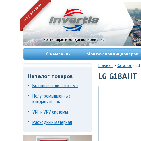
11 ЛЕТ НА РЫНКЕ!
Вентиляция и кондиционирование
О компании
Монтаж кондиционеров
Главная
>
Каталог
> LG
LG G18AHT
Каталог товаров
+7
(495)
Бытовые сплит-системы
669-
83-
Полупромышленные
49
+7
кондиционеры
(967)
084-
VRF и VRV системы
72-
19
Расходный материал
г.
Москва,
Нагорный
проезд,