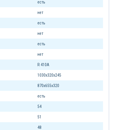
есть
нет
есть
нет
есть
нет
R 410A
1030х320х245
870х655х320
есть
54
51
48