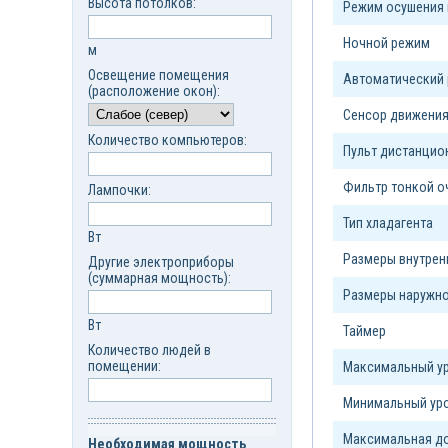
Высота потолков:
Режим осушения 
Ночной режим
м
Освещение помещения
Автоматический
(расположение окон):
Сенсор движени
Количество компьютеров:
Пульт дистанцио
Фильтр тонкой о
Лампочки:
Тип xладагента
Вт
Размеры внутрен
Другие электроприборы
(суммарная мощность):
Размеры наружно
Вт
Таймер
Количество людей в
помещении:
Максимальный ур
Минимальный уро
Максимальная до
Необходимая мощность