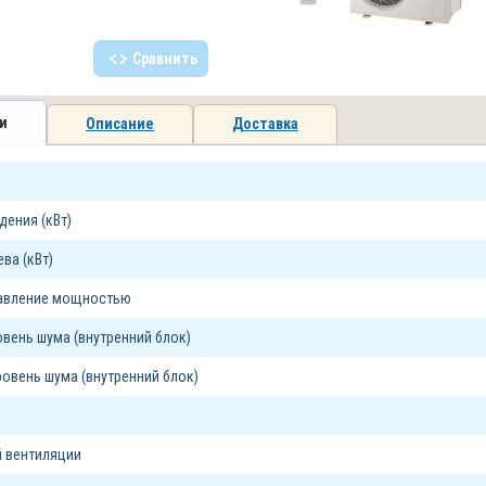
Сравнить
и
Описание
Доставка
ения (кВт)
ва (кВт)
равление мощностью
вень шума (внутренний блок)
овень шума (внутренний блок)
 вентиляции