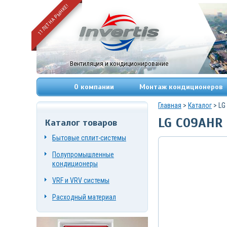
11 ЛЕТ НА РЫНКЕ!
Вентиляция и кондиционирование
О компании
Монтаж кондиционеров
Главная
>
Каталог
> LG
LG C09AHR
Каталог товаров
+7
(495)
Бытовые сплит-системы
669-
83-
Полупромышленные
49
+7
кондиционеры
(967)
084-
VRF и VRV системы
72-
19
Расходный материал
г.
Москва,
Нагорный
проезд,