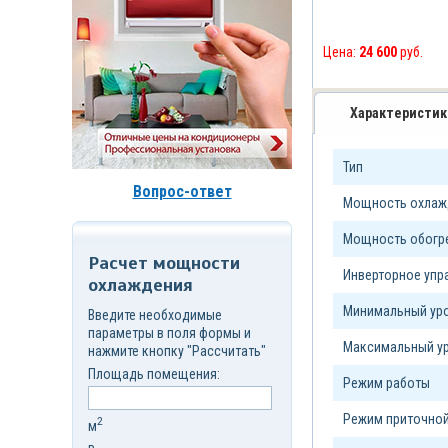
д.7,
стр.6
Корзина
Цена:
24 600
руб.
(
0
)
Характеристик
Тип
Вопрос-ответ
Мощность охлажд
Мощность обогре
Расчет мощности
Инверторное уп
охлаждения
Минимальный уро
Введите необходимые
параметры в поля формы и
Максимальный ур
нажмите кнопку "Рассчитать"
Площадь помещения:
Режим работы
Режим приточной
2
м