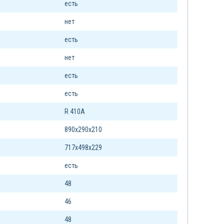
есть
нет
есть
нет
есть
есть
R 410A
890х290х210
717х498х229
есть
48
46
48